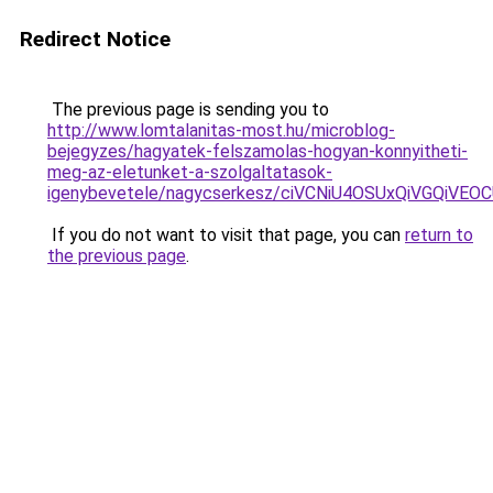
Redirect Notice
The previous page is sending you to
http://www.lomtalanitas-most.hu/microblog-
bejegyzes/hagyatek-felszamolas-hogyan-konnyitheti-
meg-az-eletunket-a-szolgaltatasok-
igenybevetele/nagycserkesz/ciVCNiU4OSUxQiVGQi
If you do not want to visit that page, you can
return to
the previous page
.