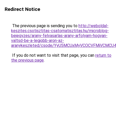
Redirect Notice
The previous page is sending you to
http://weboldal-
keszites.csotisztitas-csatornatisztitas.hu/microblog-
bejegyzes/arany-felvasarlas-arany-arfolyam-hogyan-
valtsd-be-a-legjobb-aron-az-
aranykeszleted/csode/YyU5MCUxMyVCOCVFMiVCMCU
If you do not want to visit that page, you can
return to
the previous page
.