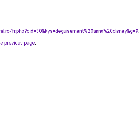
oral.ro/fr.php?cid=30&kys=deguisement%20anna%20disney&g=9
.
he previous page
.